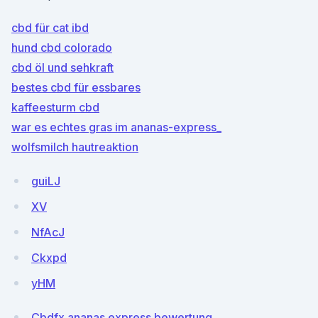
cbd für cat ibd
hund cbd colorado
cbd öl und sehkraft
bestes cbd für essbares
kaffeesturm cbd
war es echtes gras im ananas-express_
wolfsmilch hautreaktion
guiLJ
XV
NfAcJ
Ckxpd
yHM
Cbdfx ananas express bewertung