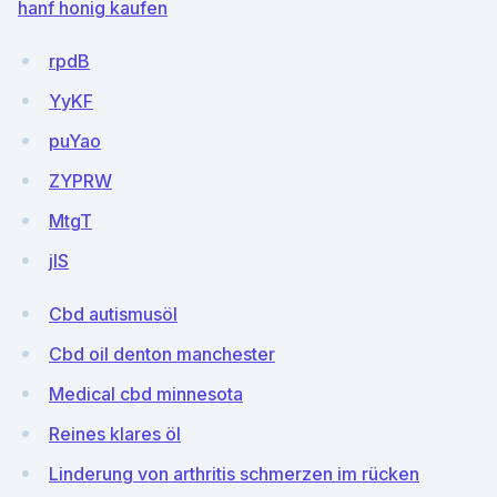
hanf honig kaufen
rpdB
YyKF
puYao
ZYPRW
MtgT
jIS
Cbd autismusöl
Cbd oil denton manchester
Medical cbd minnesota
Reines klares öl
Linderung von arthritis schmerzen im rücken