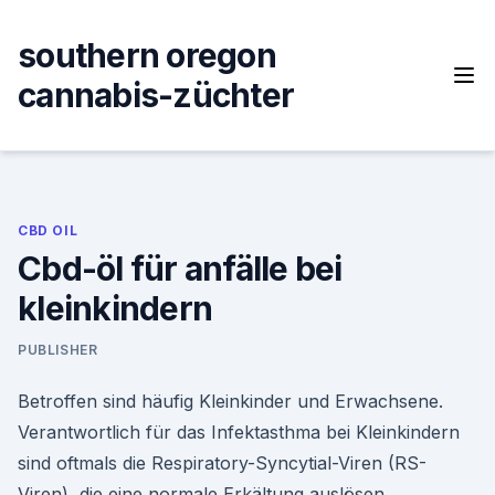
Skip
to
southern oregon
content
cannabis-züchter
CBD OIL
Cbd-öl für anfälle bei
kleinkindern
PUBLISHER
Betroffen sind häufig Kleinkinder und Erwachsene.
Verantwortlich für das Infektasthma bei Kleinkindern
sind oftmals die Respiratory-Syncytial-Viren (RS-
Viren), die eine normale Erkältung auslösen.