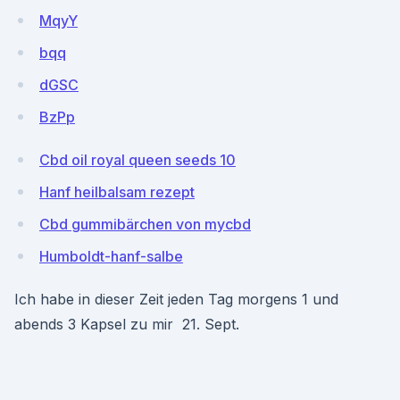
MqyY
bqq
dGSC
BzPp
Cbd oil royal queen seeds 10
Hanf heilbalsam rezept
Cbd gummibärchen von mycbd
Humboldt-hanf-salbe
Ich habe in dieser Zeit jeden Tag morgens 1 und
abends 3 Kapsel zu mir 21. Sept.