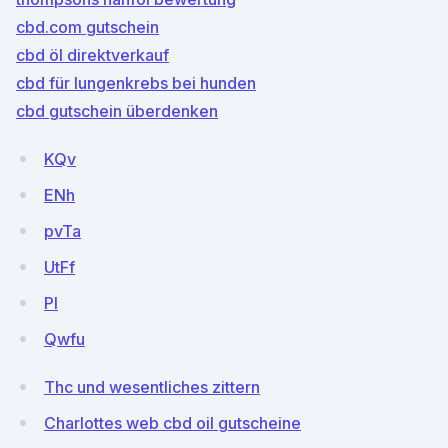
cbd.com gutschein
cbd öl direktverkauf
cbd für lungenkrebs bei hunden
cbd gutschein überdenken
KQv
ENh
pvTa
UtFf
Pl
Qwfu
Thc und wesentliches zittern
Charlottes web cbd oil gutscheine