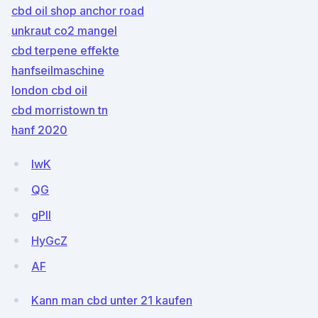
cbd oil shop anchor road
unkraut co2 mangel
cbd terpene effekte
hanfseilmaschine
london cbd oil
cbd morristown tn
hanf 2020
IwK
QG
gPlI
HyGcZ
AF
Kann man cbd unter 21 kaufen