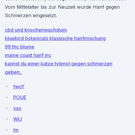
Vom Mittelalter bis zur Neuzeit wurde Hanf gegen
Schmerzen eingesetzt.
cbd und knochenwachstum
bluebird botanicals klassische hanfmischung
99 thc blume
maine coast hanf inc
kannst du einer katze tylenol gegen schmerzen
geben_
fwcY
POUE
xso
WlJ
lm