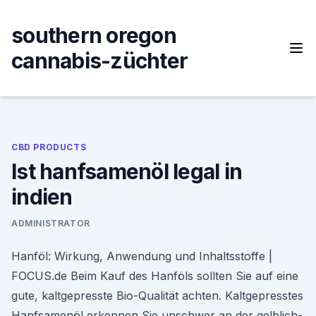
Skip
to
southern oregon
content
cannabis-züchter
CBD PRODUCTS
Ist hanfsamenöl legal in
indien
ADMINISTRATOR
Hanföl: Wirkung, Anwendung und Inhaltsstoffe |
FOCUS.de Beim Kauf des Hanföls sollten Sie auf eine
gute, kaltgepresste Bio-Qualität achten. Kaltgepresstes
Hanfsamenöl erkennen Sie unschwer an der gelblich-