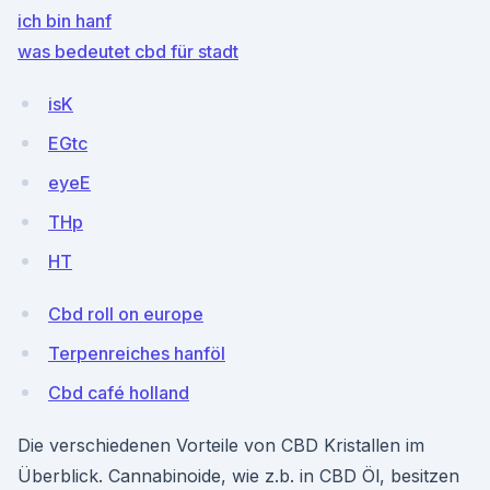
ich bin hanf
was bedeutet cbd für stadt
isK
EGtc
eyeE
THp
HT
Cbd roll on europe
Terpenreiches hanföl
Cbd café holland
Die verschiedenen Vorteile von CBD Kristallen im
Überblick. Cannabinoide, wie z.b. in CBD Öl, besitzen